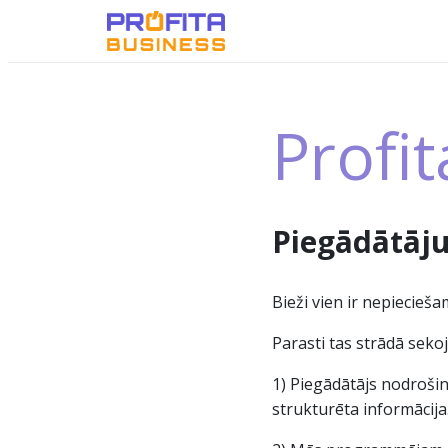
Profi
Piegādātāju
Bieži vien ir nepiecieš
Parasti tas strādā sekoj
1) Piegādātājs nodrošin
strukturēta informācija