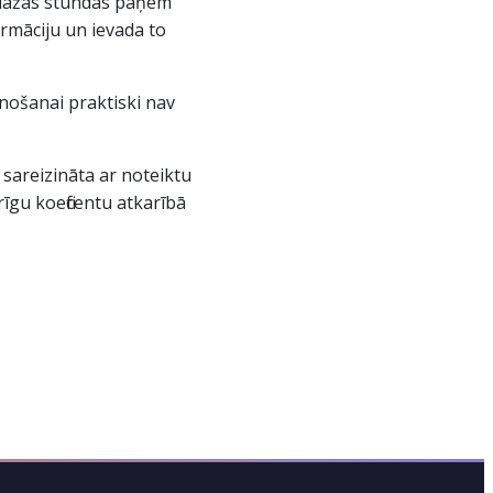
 dažās stundās paņem
rmāciju un ievada to
nošanai praktiski nav
sareizināta ar noteiktu
rīgu koeficentu atkarībā