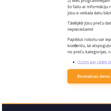
2) Mēs programmējam ro
šo failu ar informāciju
jūsu e-veikala datu bāz
Tādējādi jūsu preču dat
nepieciešams!
Papildus robotu var iep
koeficentu, lai atspoguļ
no preču kategorijas, r
Uzzini par citām t
Bezmaksas demo