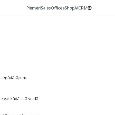
Piemēri
SalesOffice
eShop
AI
CRM
 piegādātājiem.
e vai kādā citā veidā