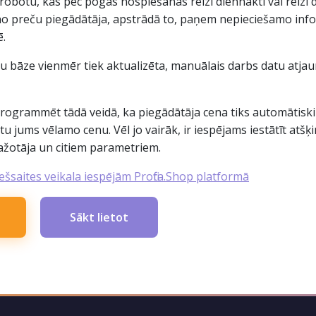
botu, kas pēc pogas nospiešanas reizi diennaktī vai reizi
 no preču piegādātāja, apstrādā to, paņem nepieciešamo info
ē.
u bāze vienmēr tiek aktualizēta, manuālais darbs datu atjau
rogrammēt tādā veidā, ka piegādātāja cena tiks automātiski 
otu jums vēlamo cenu. Vēl jo vairāk, ir iespējams iestātīt atšķi
ažotāja un citiem parametriem.
iešsaites veikala iespējām Profita.Shop platformā
Sākt lietot