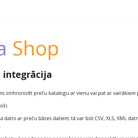
ta
Shop
 integrācija
ams sinhronizēt preču katalogu ar vienu vai pat ar vairākiem
oši:
a datni ar preču bāzes datiem; tā var būt CSV, XLS, XML datn
.