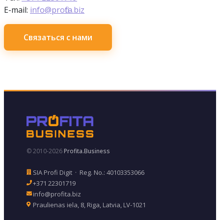
E-mail:
info@profita.biz
Связаться с нами
© 2010-2026
Profita.Business
SIA Profi Digit · Reg. No.: 40103353066
+371 22301719
info@profita.biz
Praulienas iela, 8, Riga, Latvia, LV-1021